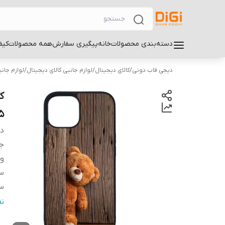
دسته‌بندی محصولات
خانه
پیگیری سفارش
همه محصولات
کیف
دیجی قاب دونی
/
کالای دیجیتال
/
لوازم جانبی کالای دیجیتال
/
لوازم جان
5
دس
ج
و
سا
سا
س
ن
پ