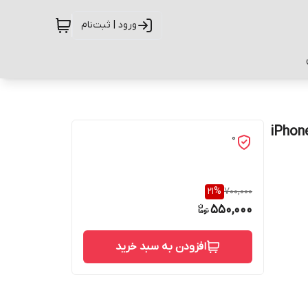
ورود | ثبت‌نام
رح تدی کد G-072 مناسب برای گوشی موبایل اپل iPhone
0
21
%
700,000
550,000
افزودن به سبد خرید
حفاظت از