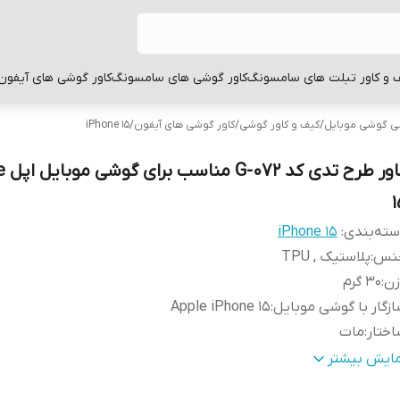
 و کاور تبلت های سامسونگ
کاور گوشی های سامسونگ
کاور گوشی های آیفون
بی گوشی موبایل
/
کیف و کاور گوشی
/
کاور گوشی های آیفون
/
iPhone 15
کاور ط
1
ته‌بندی
:
iPhone 15
نس
:
پلاستیک , TPU
زن
:
30 گرم
زگار با گوشی موبایل
:
Apple iPhone 15
ختار
:
مات
طح
قاب پشتی , لبه بالایی , لبه پایینی , لبه چپ , لبه راست , 
مایش بیشتر
وشش
:
دکمه‌ها