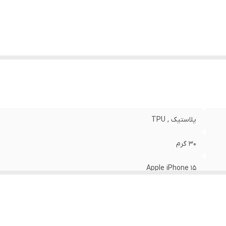
نگ
:
مشکی
پلاستیک , TPU
30 گرم
Apple iPhone 15
مات
قاب پشتی , لبه بالایی , لبه پایینی , لبه چپ , لبه راست , حفاظت از 