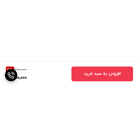
700,000
21
%
افزودن به سبد خرید
550,000
برگشت به بالا