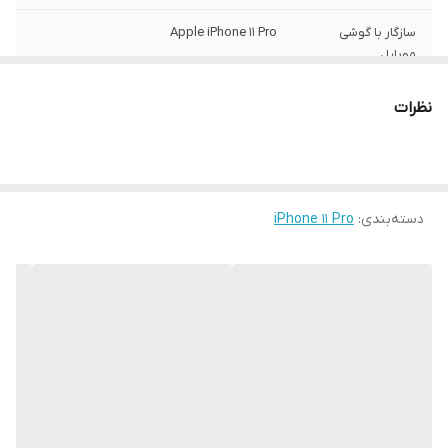
سازگار با گوشی
Apple iPhone 11 Pro
موبایل
ساختار
مات
نظرات
سطح پوشش
قاب پشتی , لبه بالایی , لبه پایینی , لبه چپ ,
لبه راست , حفاظت از دکمه‌ها
رنگ
مشکی
دسته‌بندی
:
iPhone 11 Pro