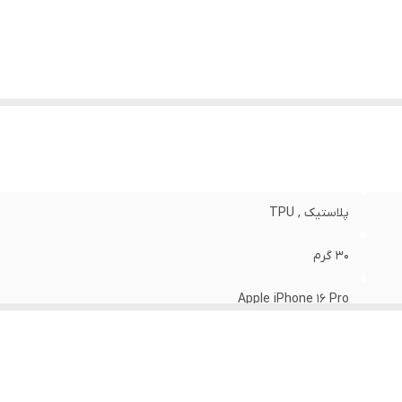
ختار
:
مات
پلاستیک , TPU
30 گرم
Apple iPhone 16 Pro
قاب پشتی , لبه بالایی , لبه پایینی , لبه چپ , لبه راست , حفاظت از
مشکی