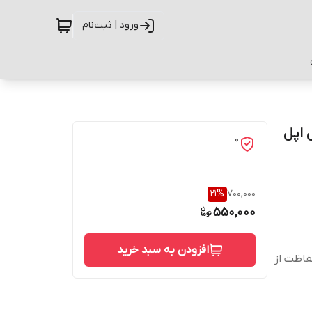
ورود | ثبت‌نام
بایل اپل
0
21
%
700,000
550,000
افزودن به سبد خرید
حفاظت از