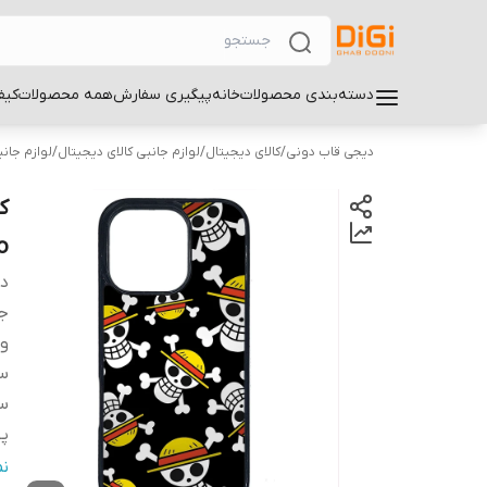
دسته‌بندی محصولات
خانه
پیگیری سفارش
همه محصولات
کیف
دیجی قاب دونی
/
کالای دیجیتال
/
لوازم جانبی کالای دیجیتال
/
لوازم جان
o
دس
ج
و
سا
س
پ
ر
ن