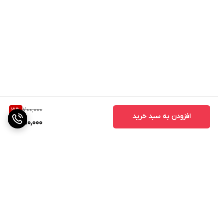
700,000
21
%
افزودن به سبد خرید
550,000
برگشت به بالا