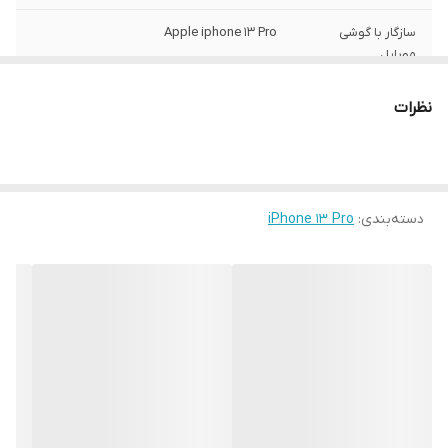
سازگار با گوشی
Apple iphone 13 Pro
موبایل
ساختار
مات
نظرات
سطح پوشش
قاب پشتی , لبه بالایی , لبه پایینی , لبه چپ ,
لبه راست , حفاظت از دکمه‌ها
رنگ
مشکی
دسته‌بندی
:
iPhone 13 Pro