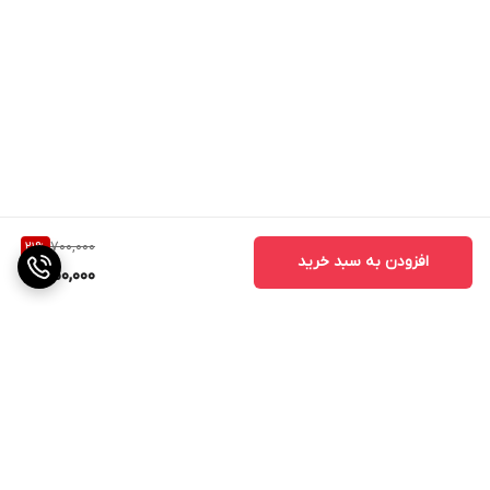
700,000
21
%
افزودن به سبد خرید
550,000
برگشت به بالا