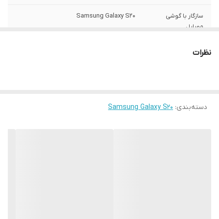
سازگار با گوشی
Samsung Galaxy S20
موبایل
ساختار
مات
نظرات
سطح پوشش
قاب پشتی , لبه بالایی , لبه پایینی , لبه چپ ,
لبه راست , حفاظت از دکمه‌ها
رنگ
مشکی
دسته‌بندی
:
Samsung Galaxy S20