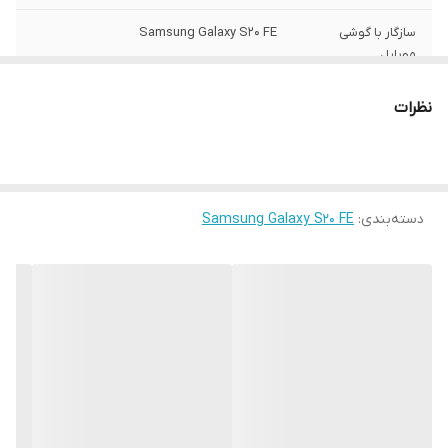
سازگار با گوشی
Samsung Galaxy S20 FE
موبایل
ساختار
مات
نظرات
سطح پوشش
قاب پشتی , لبه بالایی , لبه پایینی , لبه چپ ,
لبه راست , حفاظت از دکمه‌ها
رنگ
مشکی
دسته‌بندی
:
Samsung Galaxy S20 FE