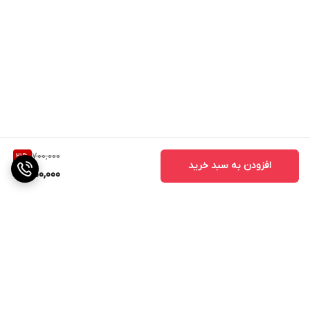
700,000
21
%
افزودن به سبد خرید
550,000
برگشت به بالا