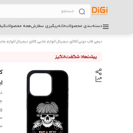
دسته‌بندی محصولات
خانه
پیگیری سفارش
همه محصولات
کیف
دیجی قاب دونی
/
کالای دیجیتال
/
لوازم جانبی کالای دیجیتال
/
لوازم جان
اپل o
دس
ج
و
سا
سا