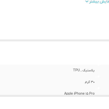
طح
قاب پشتی , لبه بالایی , لبه پایینی , لبه چپ , لبه راست , 
مایش بیشتر
وشش
:
دکمه‌ها
نگ
:
مشکی
پلاستیک , TPU
30 گرم
Apple iPhone 15 Pro
مات