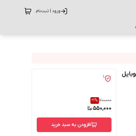
ورود | ثبت‌نام
گوشی موبایل
1
21
%
700,000
550,000
افزودن به سبد خرید