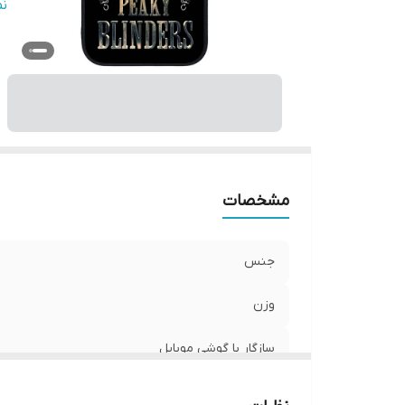
س
ن
پ
ر
مشخصات
جنس
وزن
سازگار با گوشی موبایل
ساختار