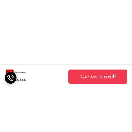
700,000
21
%
افزودن به سبد خرید
550,000
برگشت به بالا