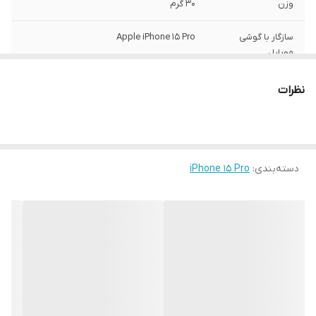
وزن
30 گرم
سازگار با گوشی
Apple iPhone 15 Pro
موبایل
ساختار
مات
نظرات
سطح پوشش
قاب پشتی , لبه بالایی , لبه پایینی , لبه چپ ,
لبه راست , حفاظت از دکمه‌ها
رنگ
مشکی
دسته‌بندی
:
iPhone 15 Pro