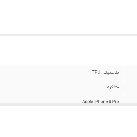
نگ
:
مشکی
پلاستیک , TPU
30 گرم
Apple iPhone 11 Pro
مات
قاب پشتی , لبه بالایی , لبه پایینی , لبه چپ , لبه راست , حفاظت از 