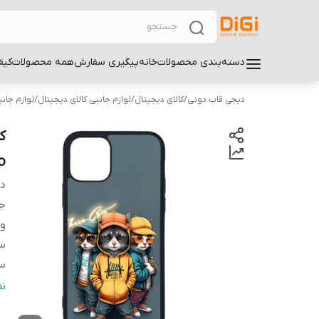
دسته‌بندی محصولات
خانه
پیگیری سفارش
همه محصولات
کیف
دیجی قاب دونی
/
کالای دیجیتال
/
لوازم جانبی کالای دیجیتال
/
لوازم جان
ro
دس
ج
و
سا
سا
س
ن
پ