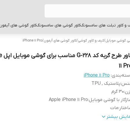
 و کاور تبلت های سامسونگ
کاور گوشی های سامسونگ
کاور گوشی های آیفون
بی گوشی موبایل
/
کیف و کاور گوشی
/
کاور گوشی های آیفون
/
iPhone 11 Pro
کاور طر
11 P
ته‌بندی
:
iPhone 11 Pro
نس
:
پلاستیک , TPU
زن
:
30 گرم
زگار با گوشی موبایل
:
Apple iPhone 11 Pro
ختار
:
مات
طح
قاب پشتی , لبه بالایی , لبه پایینی , لبه چپ , لبه راست , 
مایش بیشتر
وشش
:
دکمه‌ها