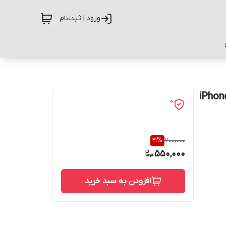
ورود | ثبت‌نام
ح گربه کد G-228 مناسب برای گوشی موبایل اپل iPhone
0
21
%
700,000
550,000
افزودن به سبد خرید
حفاظت از