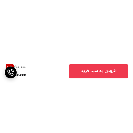
700,000
21
%
افزودن به سبد خرید
550,000
برگشت به بالا