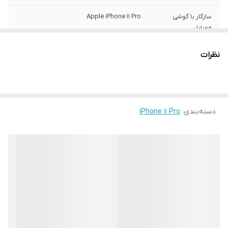
سازگار با گوشی
Apple iPhone 11 Pro
موبایل
ساختار
مات
نظرات
سطح پوشش
قاب پشتی , لبه بالایی , لبه پایینی , لبه چپ ,
لبه راست , حفاظت از دکمه‌ها
رنگ
مشکی
دسته‌بندی
:
iPhone 11 Pro