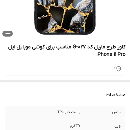
کاور طرح ماربل کد G-027 مناسب برای گوشی موبایل اپل
iPhone 11 Pro
0
مشخصات
جنس
پلاستیک , TPU
وزن
30 گرم