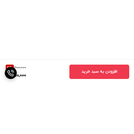
700,000
21
%
افزودن به سبد خرید
550,000
برگشت به بالا