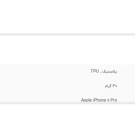
نگ
:
مشکی
پلاستیک , TPU
30 گرم
Apple iPhone 11 Pro
مات
قاب پشتی , لبه بالایی , لبه پایینی , لبه چپ , لبه راست , حفاظت از 