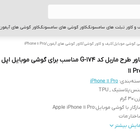
 و کاور تبلت های سامسونگ
کاور گوشی های سامسونگ
کاور گوشی های آیفون
بی گوشی موبایل
/
کیف و کاور گوشی
/
کاور گوشی های آیفون
/
iPhone 11 Pro
11 P
ته‌بندی
:
iPhone 11 Pro
نس
:
پلاستیک , TPU
زن
:
30 گرم
زگار با گوشی موبایل
:
Apple iPhone 11 Pro
ختار
:
مات
طح
قاب پشتی , لبه بالایی , لبه پایینی , لبه چپ , لبه راست , 
مایش بیشتر
وشش
:
دکمه‌ها