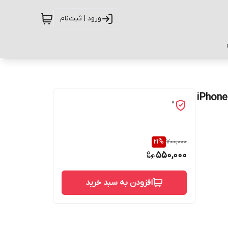
ورود | ثبت‌نام
کاور طرح ماربل کد G-174 مناسب برای گوشی موبایل اپل iPhone
0
21
%
700,000
550,000
افزودن به سبد خرید
حفاظت از