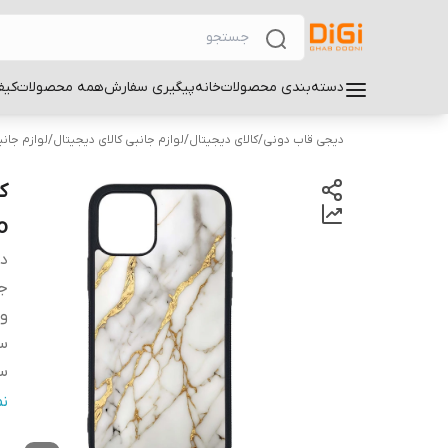
دسته‌بندی محصولات
خانه
پیگیری سفارش
همه محصولات
کیف
دیجی قاب دونی
/
کالای دیجیتال
/
لوازم جانبی کالای دیجیتال
/
لوازم جان
ro
دس
ج
و
سا
سا
س
ن
پ