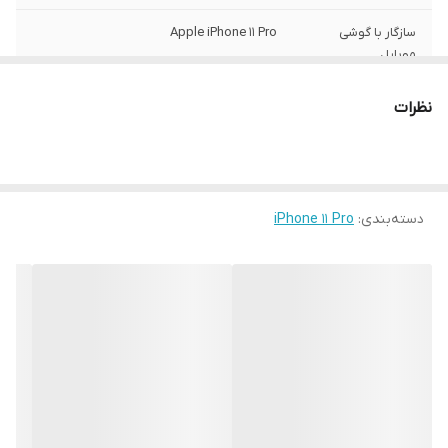
سازگار با گوشی
Apple iPhone 11 Pro
موبایل
ساختار
مات
نظرات
سطح پوشش
قاب پشتی , لبه بالایی , لبه پایینی , لبه چپ ,
لبه راست , حفاظت از دکمه‌ها
رنگ
مشکی
دسته‌بندی
:
iPhone 11 Pro