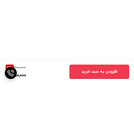
700,000
21
%
افزودن به سبد خرید
550,000
برگشت به بالا