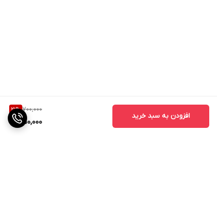
700,000
21
%
افزودن به سبد خرید
550,000
برگشت به بالا