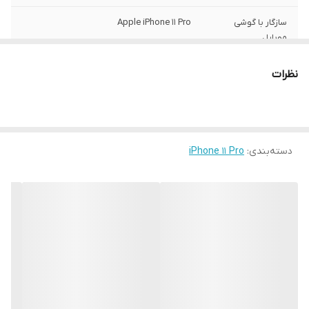
سازگار با گوشی
Apple iPhone 11 Pro
موبایل
ساختار
مات
نظرات
سطح پوشش
قاب پشتی , لبه بالایی , لبه پایینی , لبه چپ ,
لبه راست , حفاظت از دکمه‌ها
رنگ
مشکی
دسته‌بندی
:
iPhone 11 Pro