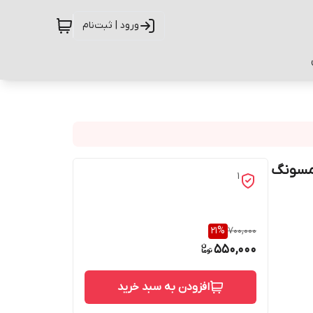
ورود | ثبت‌نام
یل سامسونگ
1
21
%
700,000
550,000
افزودن به سبد خرید