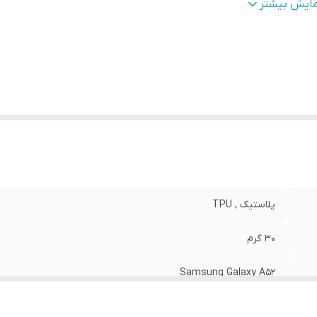
طح
قاب پشتی , لبه بالایی , لبه پایینی , لبه چپ , لبه راست , 
مایش بیشتر
وشش
:
دکمه‌ها
نگ
:
مشکی
پلاستیک , TPU
30 گرم
Samsung Galaxy A52
مات