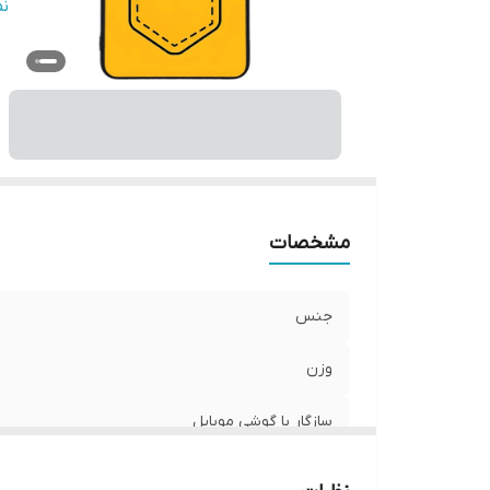
س
ن
پ
ر
مشخصات
جنس
وزن
سازگار با گوشی موبایل
ساختار