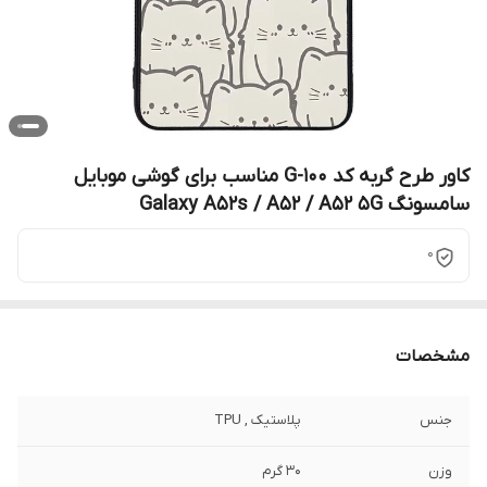
کاور طرح گربه کد G-100 مناسب برای گوشی موبایل
سامسونگ Galaxy A52s / A52 / A52 5G
0
مشخصات
جنس
پلاستیک , TPU
وزن
30 گرم