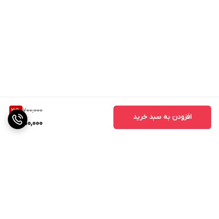
700,000
21
%
افزودن به سبد خرید
550,000
برگشت به بالا