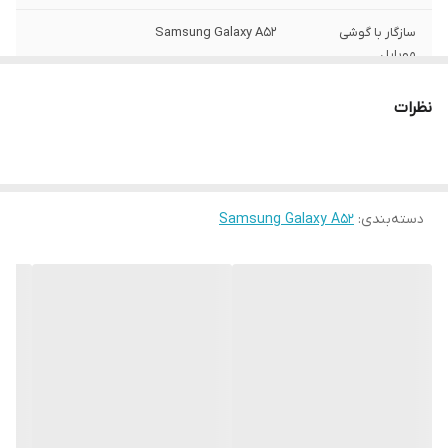
سازگار با گوشی
Samsung Galaxy A52
موبایل
ساختار
مات
نظرات
سطح پوشش
قاب پشتی , لبه بالایی , لبه پایینی , لبه چپ ,
لبه راست , حفاظت از دکمه‌ها
رنگ
مشکی
دسته‌بندی
:
Samsung Galaxy A52