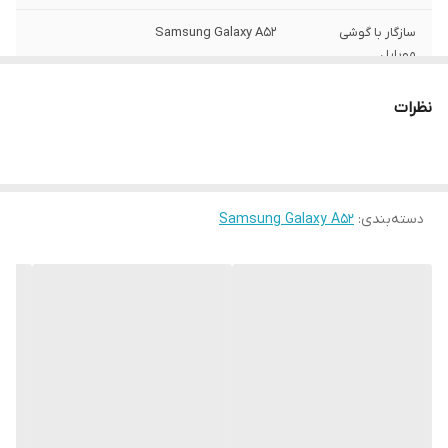
سازگار با گوشی
Samsung Galaxy A52
موبایل
ساختار
مات
نظرات
سطح پوشش
قاب پشتی , لبه بالایی , لبه پایینی , لبه چپ ,
لبه راست , حفاظت از دکمه‌ها
رنگ
مشکی
دسته‌بندی
:
Samsung Galaxy A52