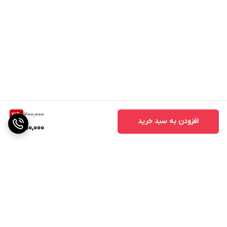
700,000
21
%
افزودن به سبد خرید
550,000
برگشت به بالا