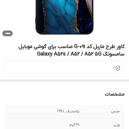
کاور طرح ماربل کد G-091 مناسب برای گوشی موبایل
سامسونگ Galaxy A52s / A52 / A52 5G
0
مشخصات
جنس
پلاستیک , TPU
وزن
30 گرم