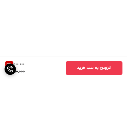
700,000
21
%
افزودن به سبد خرید
550,000
برگشت به بالا