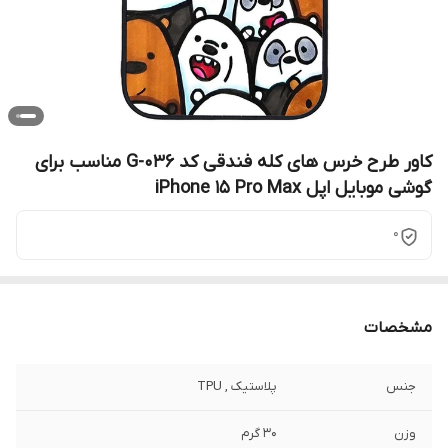
کاور طرح خرس های کله فندقی کد G-036 مناسب برای
گوشی موبایل اپل iPhone 15 Pro Max
0
مشخصات
جنس
پلاستیک , TPU
وزن
30 گرم