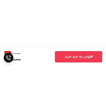
700,000
21
%
افزودن به سبد خرید
550,000
برگشت به بالا