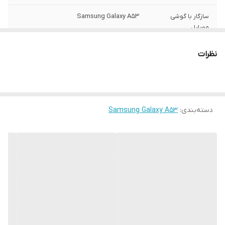
سازگار با گوشی
Samsung Galaxy A53
موبایل
ساختار
مات
نظرات
سطح پوشش
قاب پشتی , لبه بالایی , لبه پایینی , لبه چپ ,
لبه راست , حفاظت از دکمه‌ها
رنگ
مشکی
دسته‌بندی
:
Samsung Galaxy A53