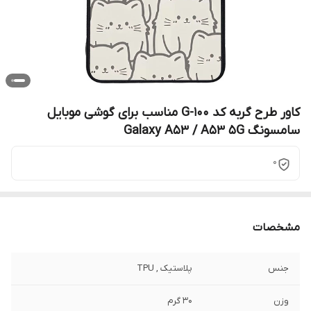
کاور طرح گربه کد G-100 مناسب برای گوشی موبایل
سامسونگ Galaxy A53 / A53 5G
0
مشخصات
جنس
پلاستیک , TPU
وزن
30 گرم