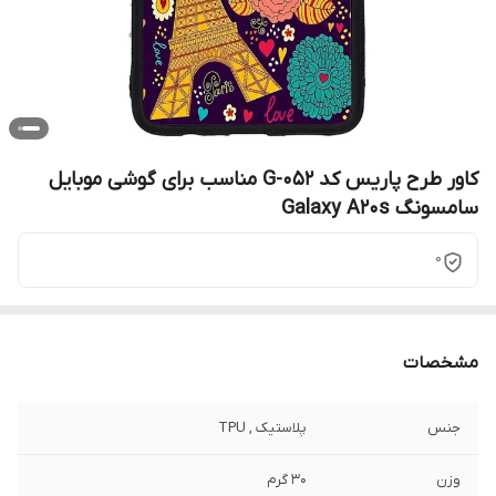
کاور طرح پاریس کد G-052 مناسب برای گوشی موبایل
سامسونگ Galaxy A20s
0
مشخصات
جنس
پلاستیک , TPU
وزن
30 گرم