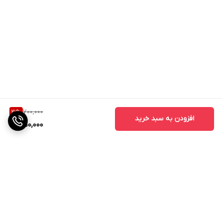
700,000
21
%
افزودن به سبد خرید
550,000
برگشت به بالا