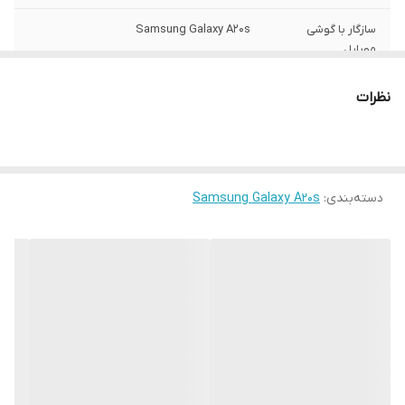
سازگار با گوشی
Samsung Galaxy A20s
موبایل
ساختار
مات
نظرات
سطح پوشش
قاب پشتی , لبه بالایی , لبه پایینی , لبه چپ ,
لبه راست , حفاظت از دکمه‌ها
رنگ
مشکی
دسته‌بندی
:
Samsung Galaxy A20s