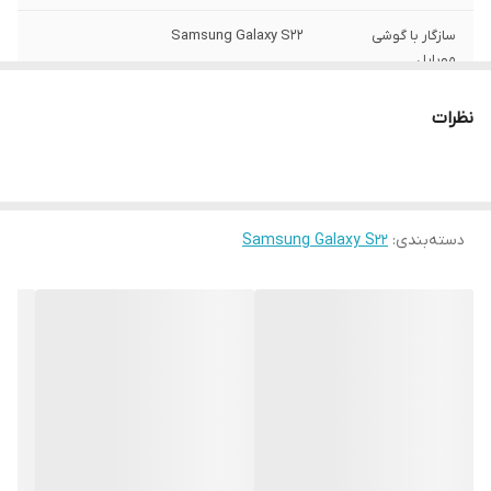
سازگار با گوشی
Samsung Galaxy S22
موبایل
ساختار
مات
نظرات
سطح پوشش
قاب پشتی , لبه بالایی , لبه پایینی , لبه چپ ,
لبه راست , حفاظت از دکمه‌ها
رنگ
مشکی
دسته‌بندی
:
Samsung Galaxy S22