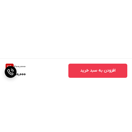
700,000
21
%
افزودن به سبد خرید
550,000
برگشت به بالا