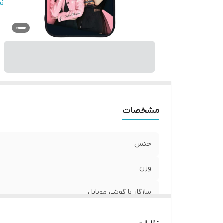
س
ن
پ
ر
مشخصات
جنس
وزن
سازگار با گوشی موبایل
ساختار