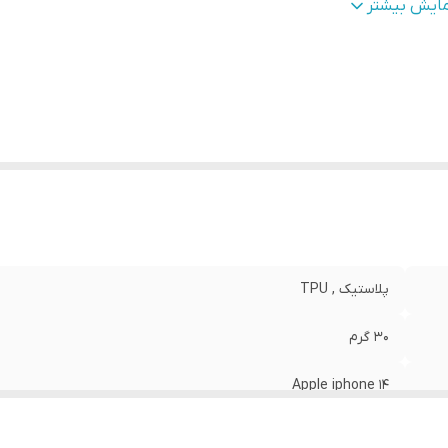
طح
قاب پشتی , لبه بالایی , لبه پایینی , لبه چپ , لبه راست , 
مایش بیشتر
وشش
:
دکمه‌ها
نگ
:
مشکی
پلاستیک , TPU
30 گرم
Apple iphone 14
مات