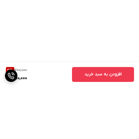
700,000
21
%
افزودن به سبد خرید
550,000
برگشت به بالا