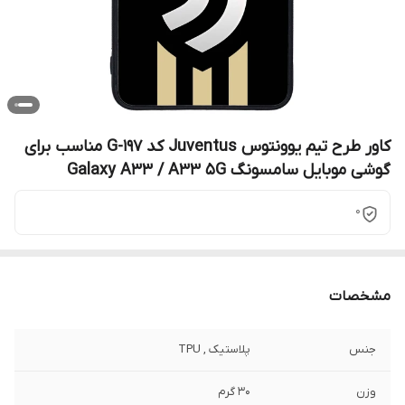
کاور طرح تیم یوونتوس Juventus کد G-197 مناسب برای
گوشی موبایل سامسونگ Galaxy A33 / A33 5G
0
مشخصات
جنس
پلاستیک , TPU
وزن
30 گرم