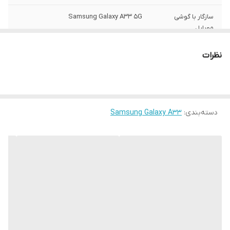
سازگار با گوشی
Samsung Galaxy A33 5G
موبایل
ساختار
مات
نظرات
سطح پوشش
قاب پشتی , لبه بالایی , لبه پایینی , لبه چپ ,
لبه راست , حفاظت از دکمه‌ها
رنگ
مشکی
دسته‌بندی
:
Samsung Galaxy A33