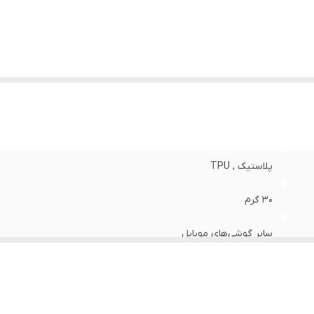
نگ
:
مشکی
پلاستیک , TPU
30 گرم
سایر گوشی‌های موبایل
مات
قاب پشتی , لبه بالایی , لبه پایینی , لبه چپ , لبه راست , حفاظت از 