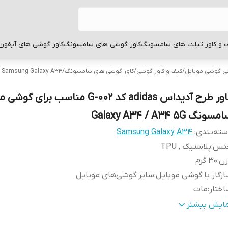
 و کاور تبلت های سامسونگ
کاور گوشی های سامسونگ
کاور گوشی های آیفون
بی گوشی موبایل
/
کیف و کاور گوشی
/
کاور گوشی های سامسونگ
/
Samsung Galaxy A34
کاور طرح آدیداس adidas کد G-002 مناسب برای 
سونگ Galaxy A34 / A34 5G
ته‌بندی
:
Samsung Galaxy A34
نس
:
پلاستیک , TPU
زن
:
30 گرم
زگار با گوشی موبایل
:
سایر گوشی‌های موبایل
ختار
:
مات
طح
قاب پشتی , لبه بالایی , لبه پایینی , لبه چپ , لبه راست , 
مایش بیشتر
وشش
:
دکمه‌ها