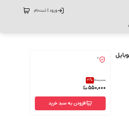
ورود | ثبت‌نام
گوشی موبایل
0
21
%
700,000
550,000
افزودن به سبد خرید
حفاظت از