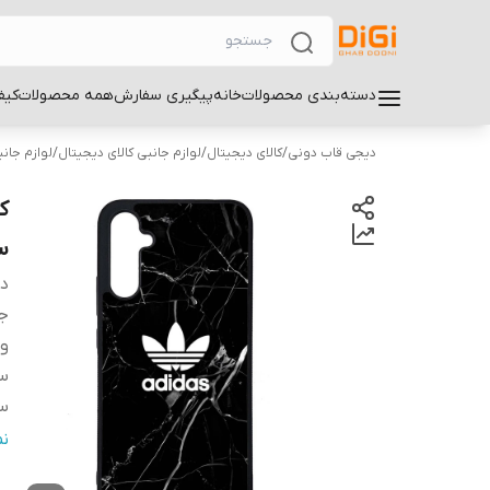
دسته‌بندی محصولات
خانه
پیگیری سفارش
همه محصولات
کیف
دیجی قاب دونی
/
کالای دیجیتال
/
لوازم جانبی کالای دیجیتال
/
لوازم جان
سام
دس
ج
و
سا
سا
س
ن
پ