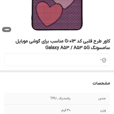
کاور طرح قلبی کد G-013 مناسب برای گوشی موبایل
سامسونگ Galaxy A53 / A53 5G
0
مشخصات
جنس
پلاستیک , TPU
وزن
30 گرم