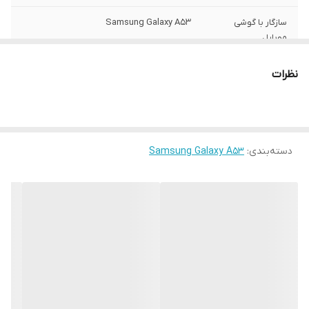
سازگار با گوشی
Samsung Galaxy A53
موبایل
ساختار
مات
نظرات
سطح پوشش
قاب پشتی , لبه بالایی , لبه پایینی , لبه چپ ,
لبه راست , حفاظت از دکمه‌ها
رنگ
مشکی
دسته‌بندی
:
Samsung Galaxy A53