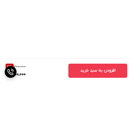
700,000
21
%
افزودن به سبد خرید
550,000
برگشت به بالا