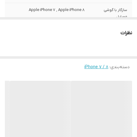
سازگار با گوشی
Apple iPhone 7 , Apple iPhone 8
موبایل
ساختار
مات
نظرات
سطح پوشش
قاب پشتی , لبه بالایی , لبه پایینی , لبه چپ ,
لبه راست , حفاظت از دکمه‌ها
رنگ
مشکی
دسته‌بندی
:
iPhone 7 / 8