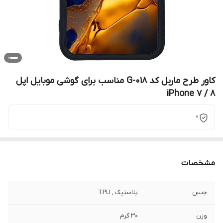
کاور طرح ماربل کد G-018 مناسب برای گوشی موبایل اپل
iPhone 7 / 8
0
مشخصات
جنس
پلاستیک , TPU
وزن
30 گرم