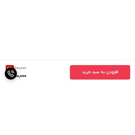
700,000
21
%
افزودن به سبد خرید
550,000
برگشت به بالا