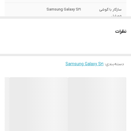
سازگار با گوشی
Samsung Galaxy S21
موبایل
ساختار
مات
نظرات
سطح پوشش
قاب پشتی , لبه بالایی , لبه پایینی , لبه چپ ,
لبه راست , حفاظت از دکمه‌ها
رنگ
مشکی
دسته‌بندی
:
Samsung Galaxy S21