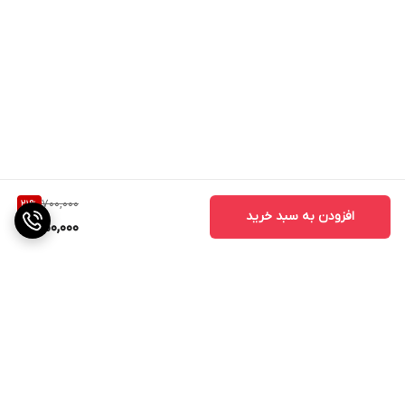
700,000
21
%
افزودن به سبد خرید
550,000
برگشت به بالا