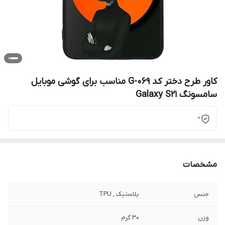
کاور طرح دختر کد G-069 مناسب برای گوشی موبایل
سامسونگ Galaxy S21
0
مشخصات
جنس
پلاستیک , TPU
وزن
30 گرم