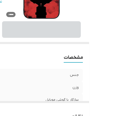
س
ن
پ
ر
مشخصات
جنس
وزن
سازگار با گوشی موبایل
ساختار