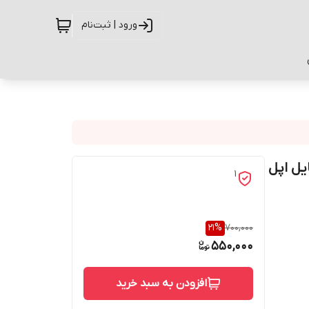
ورود | ثبت‌نام
شی موبایل اپل
1
21
%
700,000
550,000
افزودن به سبد خرید