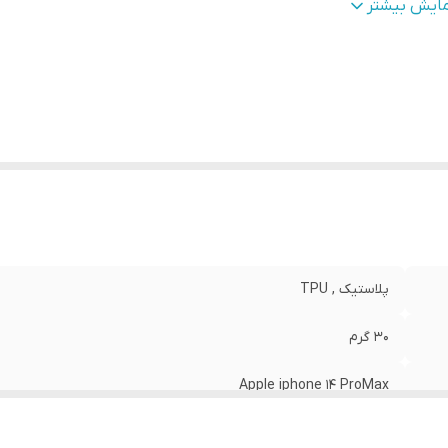
طح
قاب پشتی , لبه بالایی , لبه پایینی , لبه چپ , لبه راست , 
مایش بیشتر
وشش
:
دکمه‌ها
نگ
:
مشکی
پلاستیک , TPU
30 گرم
Apple iphone 14 ProMax
مات