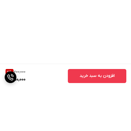
700,000
21
%
افزودن به سبد خرید
550,000
برگشت به بالا