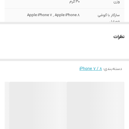
وزن
30 گرم
سازگار با گوشی
Apple iPhone 7 , Apple iPhone 8
موبایل
ساختار
مات
نظرات
سطح پوشش
قاب پشتی , لبه بالایی , لبه پایینی , لبه چپ ,
لبه راست , حفاظت از دکمه‌ها
رنگ
مشکی
دسته‌بندی
:
iPhone 7 / 8