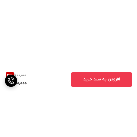
700,000
21
%
افزودن به سبد خرید
550,000
برگشت به بالا