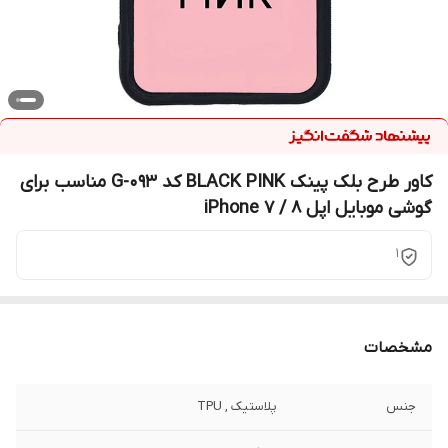
کاور طرح بلک پینک BLACK PINK کد G-093 مناسب برای
گوشی موبایل اپل iPhone 7 / 8
1
مشخصات
جنس
پلاستیک , TPU