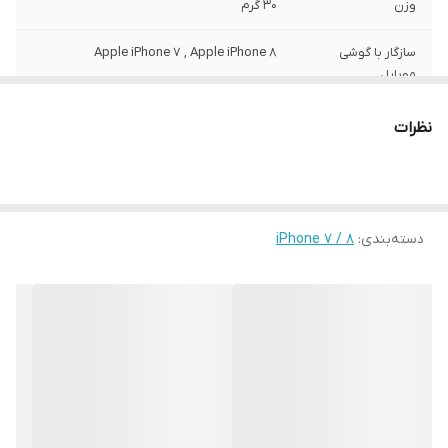
وزن
30 گرم
سازگار با گوشی
Apple iPhone 7 , Apple iPhone 8
موبایل
ساختار
مات
نظرات
سطح پوشش
قاب پشتی , لبه بالایی , لبه پایینی , لبه چپ ,
لبه راست , حفاظت از دکمه‌ها
رنگ
مشکی
دسته‌بندی
:
iPhone 7 / 8