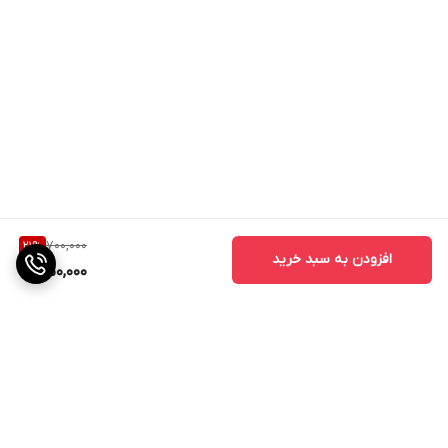
700,000
21
%
افزودن به سبد خرید
550,000
برگشت به بالا