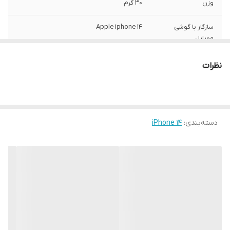
وزن
30 گرم
سازگار با گوشی
Apple iphone 14
موبایل
ساختار
مات
نظرات
سطح پوشش
قاب پشتی , لبه بالایی , لبه پایینی , لبه چپ ,
لبه راست , حفاظت از دکمه‌ها
رنگ
مشکی
دسته‌بندی
:
iPhone 14