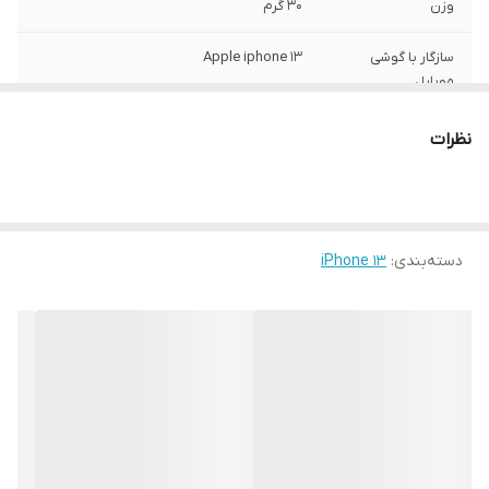
وزن
30 گرم
سازگار با گوشی
Apple iphone 13
موبایل
ساختار
مات
نظرات
سطح پوشش
قاب پشتی , لبه بالایی , لبه پایینی , لبه چپ ,
لبه راست , حفاظت از دکمه‌ها
رنگ
مشکی
دسته‌بندی
:
iPhone 13