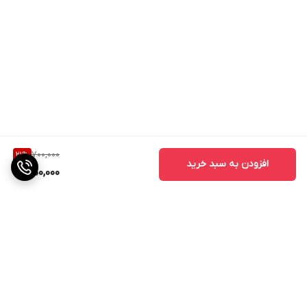
700,000
21
%
افزودن به سبد خرید
550,000
برگشت به بالا