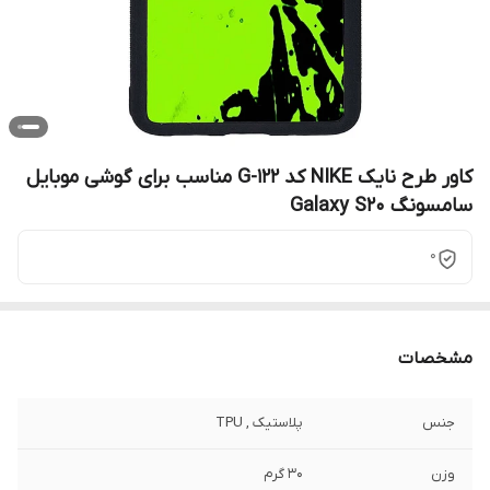
کاور طرح نایک NIKE کد G-122 مناسب برای گوشی موبایل
سامسونگ Galaxy S20
0
مشخصات
جنس
پلاستیک , TPU
وزن
30 گرم