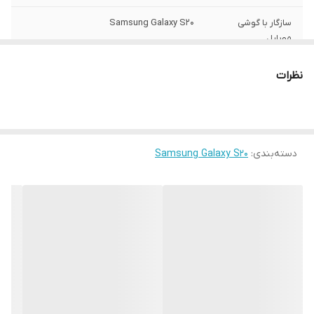
سازگار با گوشی
Samsung Galaxy S20
موبایل
ساختار
مات
نظرات
سطح پوشش
قاب پشتی , لبه بالایی , لبه پایینی , لبه چپ ,
لبه راست , حفاظت از دکمه‌ها
رنگ
مشکی
دسته‌بندی
:
Samsung Galaxy S20