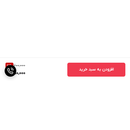
700,000
21
%
افزودن به سبد خرید
550,000
برگشت به بالا