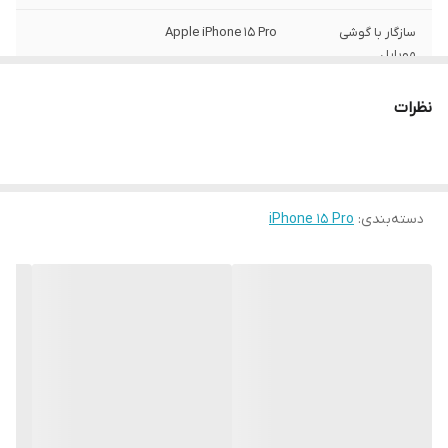
سازگار با گوشی
Apple iPhone 15 Pro
موبایل
ساختار
مات
نظرات
سطح پوشش
قاب پشتی , لبه بالایی , لبه پایینی , لبه چپ ,
لبه راست , حفاظت از دکمه‌ها
رنگ
مشکی
دسته‌بندی
:
iPhone 15 Pro