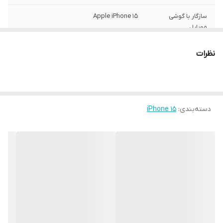
سازگار با گوشی
Apple iPhone 15
موبایل
ساختار
مات
نظرات
سطح پوشش
قاب پشتی , لبه بالایی , لبه پایینی , لبه چپ ,
لبه راست , حفاظت از دکمه‌ها
رنگ
مشکی
دسته‌بندی
:
iPhone 15