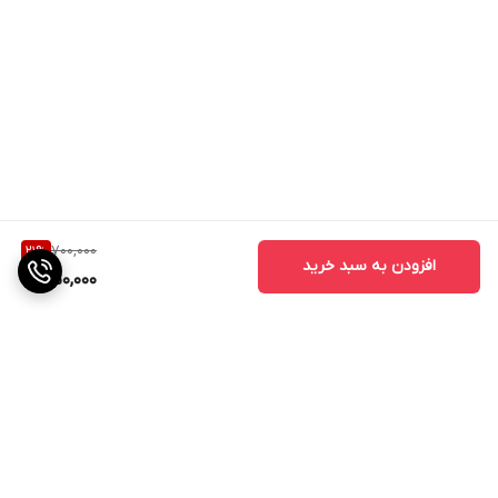
700,000
21
%
افزودن به سبد خرید
550,000
برگشت به بالا