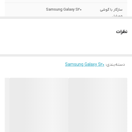
سازگار با گوشی
Samsung Galaxy S20
موبایل
ساختار
مات
نظرات
سطح پوشش
قاب پشتی , لبه بالایی , لبه پایینی , لبه چپ ,
لبه راست , حفاظت از دکمه‌ها
رنگ
مشکی
دسته‌بندی
:
Samsung Galaxy S20