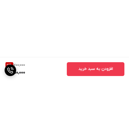
700,000
21
%
افزودن به سبد خرید
550,000
برگشت به بالا