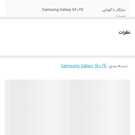
سازگار با گوشی
Samsung Galaxy S20 FE
موبایل
ساختار
مات
نظرات
سطح پوشش
قاب پشتی , لبه بالایی , لبه پایینی , لبه چپ ,
لبه راست , حفاظت از دکمه‌ها
رنگ
مشکی
دسته‌بندی
:
Samsung Galaxy S20 FE