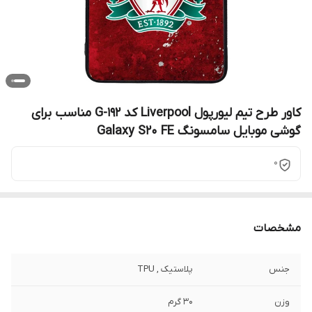
کاور طرح تیم لیورپول Liverpool کد G-192 مناسب برای
گوشی موبایل سامسونگ Galaxy S20 FE
0
مشخصات
جنس
پلاستیک , TPU
وزن
30 گرم