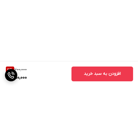
700,000
21
%
افزودن به سبد خرید
550,000
برگشت به بالا