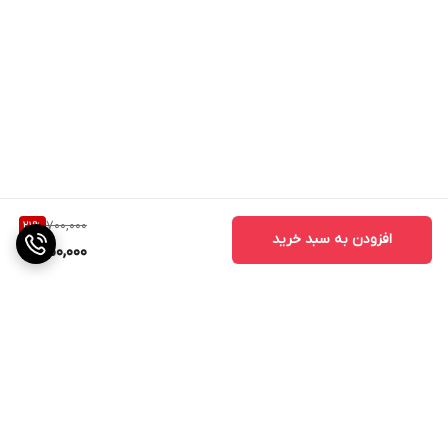
700,000
21
%
افزودن به سبد خرید
550,000
برگشت به بالا