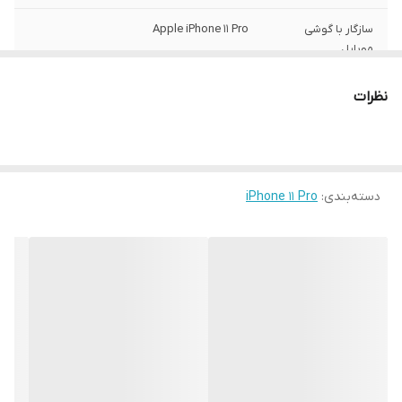
سازگار با گوشی
Apple iPhone 11 Pro
موبایل
ساختار
مات
نظرات
سطح پوشش
قاب پشتی , لبه بالایی , لبه پایینی , لبه چپ ,
لبه راست , حفاظت از دکمه‌ها
رنگ
مشکی
دسته‌بندی
:
iPhone 11 Pro