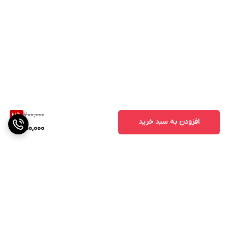
700,000
21
%
افزودن به سبد خرید
550,000
برگشت به بالا