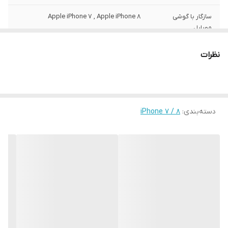
سازگار با گوشی
Apple iPhone 7 , Apple iPhone 8
موبایل
ساختار
مات
نظرات
سطح پوشش
قاب پشتی , لبه بالایی , لبه پایینی , لبه چپ ,
لبه راست , حفاظت از دکمه‌ها
رنگ
مشکی
دسته‌بندی
:
iPhone 7 / 8