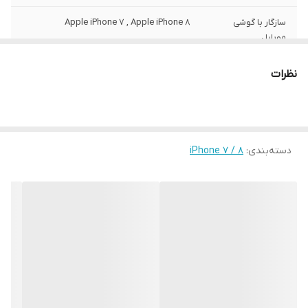
سازگار با گوشی
Apple iPhone 7 , Apple iPhone 8
موبایل
ساختار
مات
نظرات
سطح پوشش
قاب پشتی , لبه بالایی , لبه پایینی , لبه چپ ,
لبه راست , حفاظت از دکمه‌ها
رنگ
مشکی
دسته‌بندی
:
iPhone 7 / 8