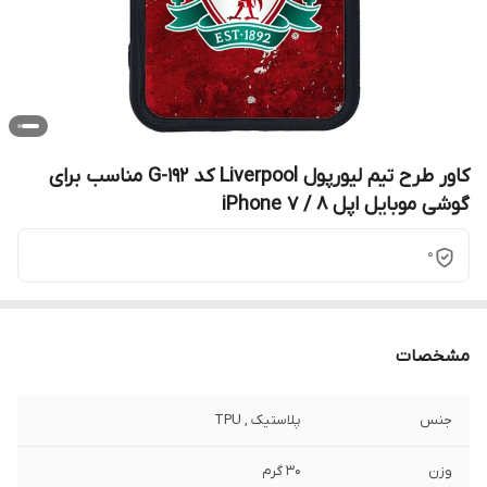
کاور طرح تیم لیورپول Liverpool کد G-192 مناسب برای
گوشی موبایل اپل iPhone 7 / 8
0
مشخصات
جنس
پلاستیک , TPU
وزن
30 گرم