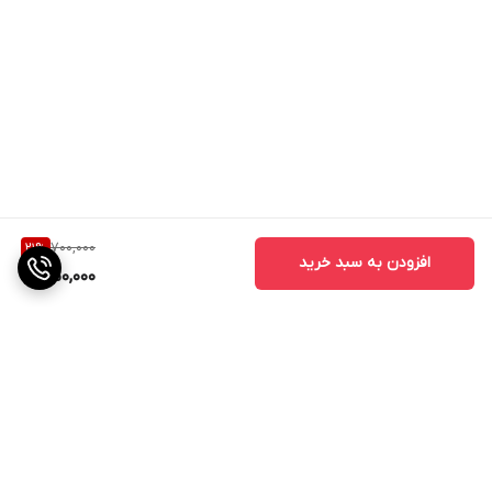
700,000
21
%
افزودن به سبد خرید
550,000
برگشت به بالا