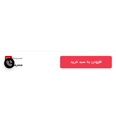
700,000
21
%
افزودن به سبد خرید
550,000
برگشت به بالا