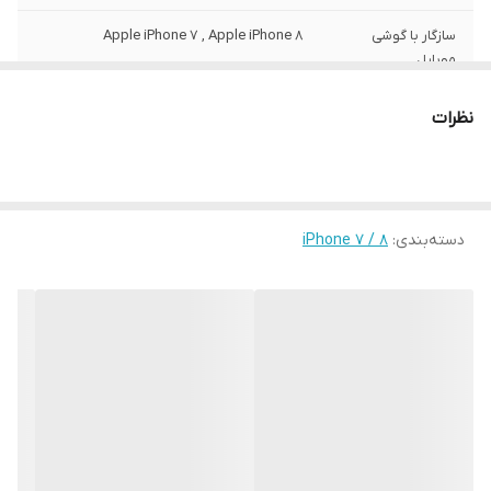
سازگار با گوشی
Apple iPhone 7 , Apple iPhone 8
موبایل
ساختار
مات
نظرات
سطح پوشش
قاب پشتی , لبه بالایی , لبه پایینی , لبه چپ ,
لبه راست , حفاظت از دکمه‌ها
رنگ
مشکی
دسته‌بندی
:
iPhone 7 / 8