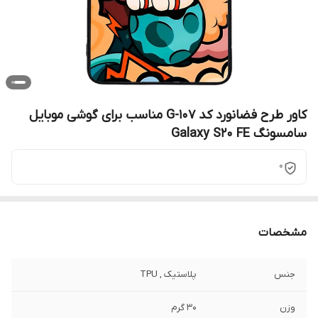
کاور طرح فضانورد کد G-107 مناسب برای گوشی موبایل
سامسونگ Galaxy S20 FE
0
مشخصات
جنس
پلاستیک , TPU
وزن
30 گرم