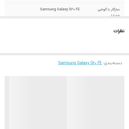
سازگار با گوشی
Samsung Galaxy S20 FE
موبایل
ساختار
مات
نظرات
سطح پوشش
قاب پشتی , لبه بالایی , لبه پایینی , لبه چپ ,
لبه راست , حفاظت از دکمه‌ها
رنگ
مشکی
دسته‌بندی
:
Samsung Galaxy S20 FE