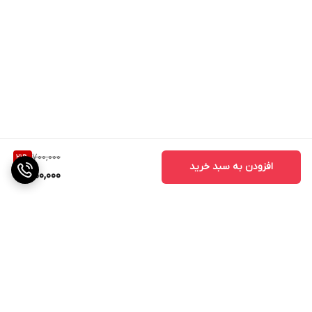
700,000
21
%
افزودن به سبد خرید
550,000
برگشت به بالا