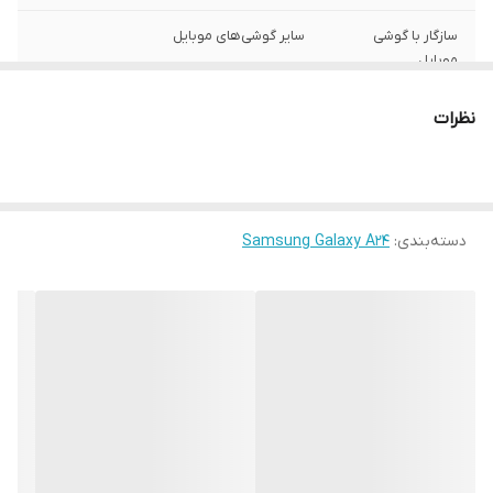
سازگار با گوشی
سایر گوشی‌های موبایل
موبایل
ساختار
مات
نظرات
سطح پوشش
قاب پشتی , لبه بالایی , لبه پایینی , لبه چپ ,
لبه راست , حفاظت از دکمه‌ها
رنگ
مشکی
دسته‌بندی
:
Samsung Galaxy A24