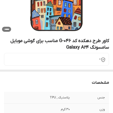
کاور طرح دهکده کد G-046 مناسب برای گوشی موبایل
سامسونگ Galaxy A24
0
مشخصات
جنس
پلاستیک , TPU
وزن
30 گرم