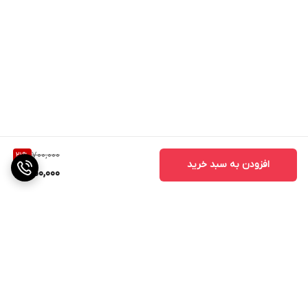
700,000
21
%
افزودن به سبد خرید
550,000
برگشت به بالا