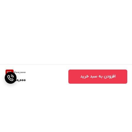
700,000
21
%
افزودن به سبد خرید
550,000
برگشت به بالا