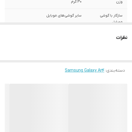
وزن
30 گرم
سازگار با گوشی
سایر گوشی‌های موبایل
موبایل
ساختار
مات
نظرات
سطح پوشش
قاب پشتی , لبه بالایی , لبه پایینی , لبه چپ ,
لبه راست , حفاظت از دکمه‌ها
رنگ
مشکی
دسته‌بندی
:
Samsung Galaxy A24