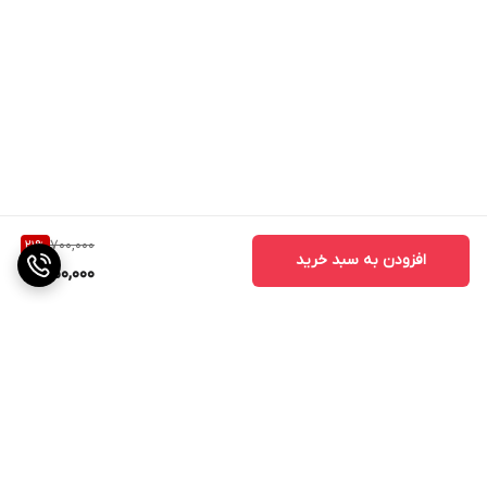
700,000
21
%
افزودن به سبد خرید
550,000
برگشت به بالا