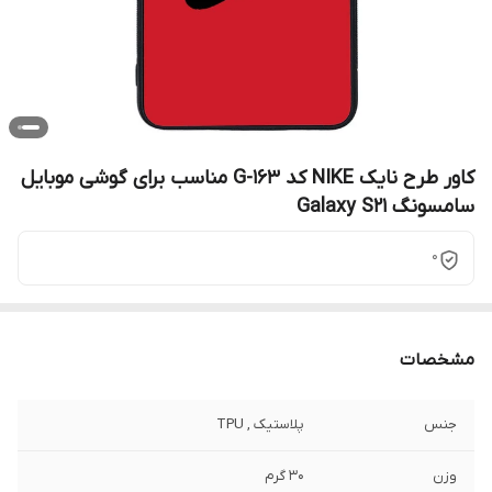
کاور طرح نایک NIKE کد G-163 مناسب برای گوشی موبایل
سامسونگ Galaxy S21
0
مشخصات
جنس
پلاستیک , TPU
وزن
30 گرم