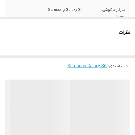
سازگار با گوشی
Samsung Galaxy S21
موبایل
ساختار
مات
نظرات
سطح پوشش
قاب پشتی , لبه بالایی , لبه پایینی , لبه چپ ,
لبه راست , حفاظت از دکمه‌ها
رنگ
مشکی
دسته‌بندی
:
Samsung Galaxy S21