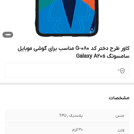
کاور طرح دختر کد G-080 مناسب برای گوشی موبایل
سامسونگ Galaxy A20s
0
مشخصات
جنس
پلاستیک , TPU
وزن
30 گرم