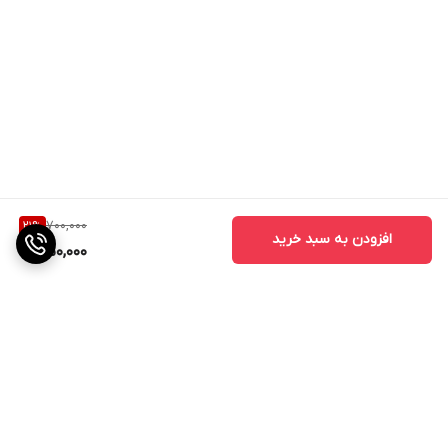
700,000
21
%
افزودن به سبد خرید
550,000
برگشت به بالا