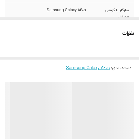
سازگار با گوشی
Samsung Galaxy A20s
موبایل
ساختار
مات
نظرات
سطح پوشش
قاب پشتی , لبه بالایی , لبه پایینی , لبه چپ ,
لبه راست , حفاظت از دکمه‌ها
رنگ
مشکی
دسته‌بندی
:
Samsung Galaxy A20s