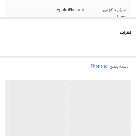
سازگار با گوشی
Apple iPhone 15
موبایل
ساختار
مات
نظرات
سطح پوشش
قاب پشتی , لبه بالایی , لبه پایینی , لبه چپ ,
لبه راست , حفاظت از دکمه‌ها
رنگ
مشکی
دسته‌بندی
:
iPhone 15