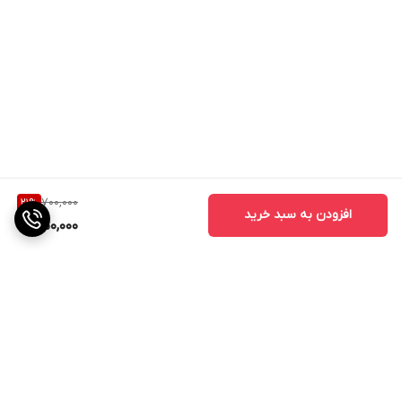
700,000
21
%
افزودن به سبد خرید
550,000
برگشت به بالا