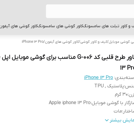
 و کاور تبلت های سامسونگ
کاور گوشی های سامسونگ
کاور گوشی های آیفون
بی گوشی موبایل
/
کیف و کاور گوشی
/
کاور گوشی های آیفون
/
iPhone 13 Pro
ک
13 Pr
ته‌بندی
:
iPhone 13 Pro
نس
:
پلاستیک , TPU
زن
:
30 گرم
زگار با گوشی موبایل
:
Apple iphone 13 Pro
ختار
:
مات
طح
قاب پشتی , لبه بالایی , لبه پایینی , لبه چپ , لبه راست , 
مایش بیشتر
وشش
:
دکمه‌ها