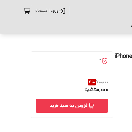
ورود | ثبت‌نام
اور طرح قلبی کد G-006 مناسب برای گوشی موبایل اپل iPhone
0
21
%
700,000
550,000
افزودن به سبد خرید
حفاظت از