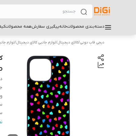
دسته‌بندی محصولات
خانه
پیگیری سفارش
همه محصولات
کیف
دیجی قاب دونی
/
کالای دیجیتال
/
لوازم جانبی کالای دیجیتال
/
لوازم جان
o
دس
ج
و
سا
سا
س
ن
پ