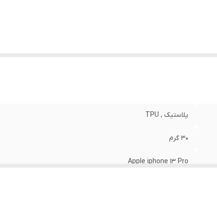
نگ
:
مشکی
پلاستیک , TPU
30 گرم
Apple iphone 13 Pro
مات
قاب پشتی , لبه بالایی , لبه پایینی , لبه چپ , لبه راست , حفاظت از 