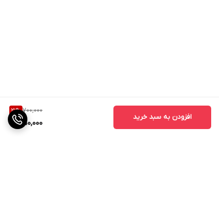
700,000
21
%
افزودن به سبد خرید
550,000
برگشت به بالا