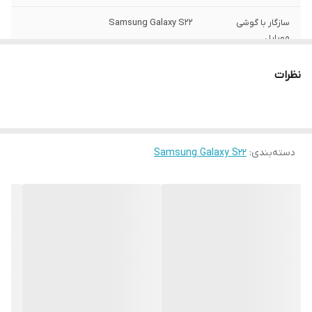
سازگار با گوشی
Samsung Galaxy S22
موبایل
ساختار
مات
نظرات
سطح پوشش
قاب پشتی , لبه بالایی , لبه پایینی , لبه چپ ,
لبه راست , حفاظت از دکمه‌ها
رنگ
مشکی
دسته‌بندی
:
Samsung Galaxy S22